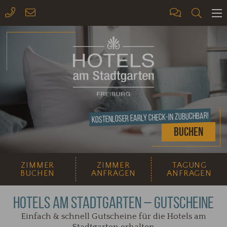
ME
Kostenloser Early Check-In zubuchbar!
Buchen
ZIMMER
ZIMMER
TAGUNG
BUCHEN
ANFRAGEN
ANFRAGEN
HOTELS AM STADTGARTEN – GUTSCHEINE
Einfach & schnell Gutscheine für die Hotels am