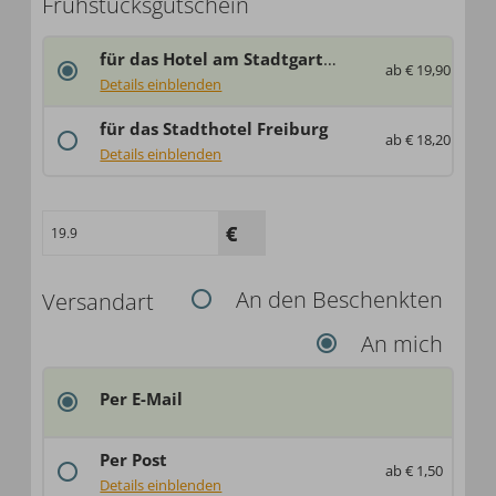
Frühstücksgutschein
für das Hotel am Stadtgarten
ab € 19,90
...
Details einblenden
...
für das Stadthotel Freiburg
ab € 18,20
...
Details einblenden
...
An den Beschenkten
Versandart
An mich
Per E-Mail
Per Post
ab € 1,50
Deutschland: € 1,50
Details einblenden