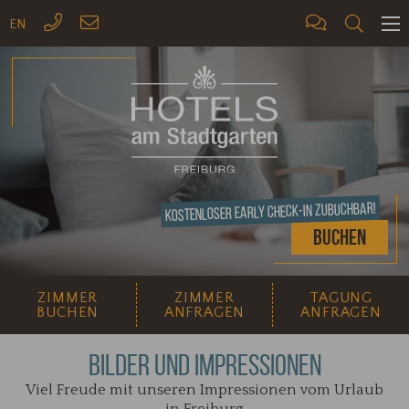
EN
ME
Kostenloser Early Check-In zubuchbar!
Buchen
ZIMMER
ZIMMER
TAGUNG
BUCHEN
ANFRAGEN
ANFRAGEN
BILDER UND IMPRESSIONEN
Viel Freude mit unseren Impressionen vom Urlaub