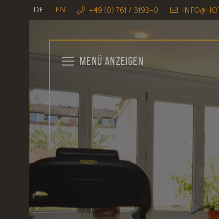
DE
EN
+49 (0) 761 / 3193-0
INFO@HOT
MENÜ
ANZEIGEN