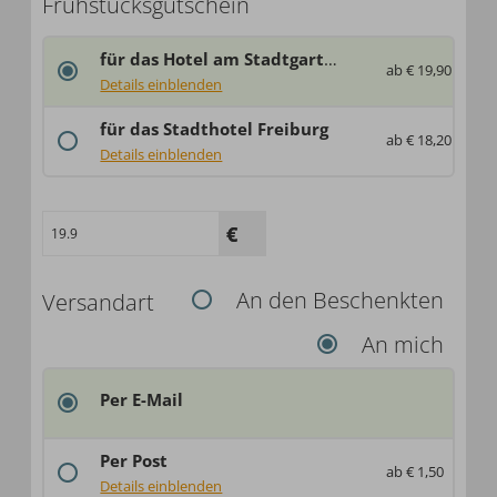
Frühstücksgutschein
für das Hotel am Stadtgarten
ab € 19,90
...
Details einblenden
...
für das Stadthotel Freiburg
ab € 18,20
...
Details einblenden
...
An den Beschenkten
Versandart
An mich
Per E-Mail
Per Post
ab € 1,50
Deutschland: € 1,50
Details einblenden