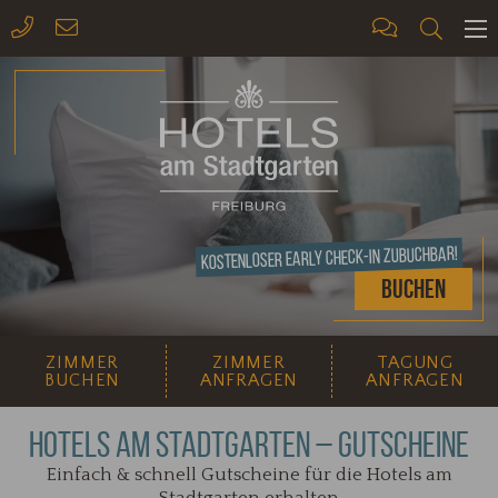
ME
Kostenloser Early Check-In zubuchbar!
Buchen
ZIMMER
ZIMMER
TAGUNG
BUCHEN
ANFRAGEN
ANFRAGEN
HOTELS AM STADTGARTEN – GUTSCHEINE
Einfach & schnell Gutscheine für die Hotels am