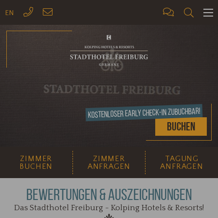
EN
ME
Kostenloser Early Check-In zubuchbar!
Buchen
ZIMMER
ZIMMER
TAGUNG
BUCHEN
ANFRAGEN
ANFRAGEN
BEWERTUNGEN & AUSZEICHNUNGEN
Das Stadthotel Freiburg - Kolping Hotels & Resorts!