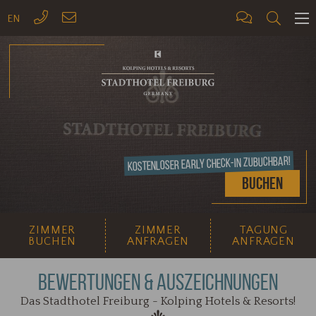
EN
ME
Kostenloser Early Check-In zubuchbar!
Buchen
ZIMMER
ZIMMER
TAGUNG
BUCHEN
ANFRAGEN
ANFRAGEN
BEWERTUNGEN & AUSZEICHNUNGEN
Das Stadthotel Freiburg - Kolping Hotels & Resorts!