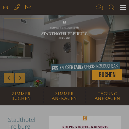
EN
ME
Kostenloser Early Check-In zubuchbar!
Buchen
Previous
Next
ZIMMER
ZIMMER
TAGUNG
BUCHEN
ANFRAGEN
ANFRAGEN
Stadthotel
Freiburg