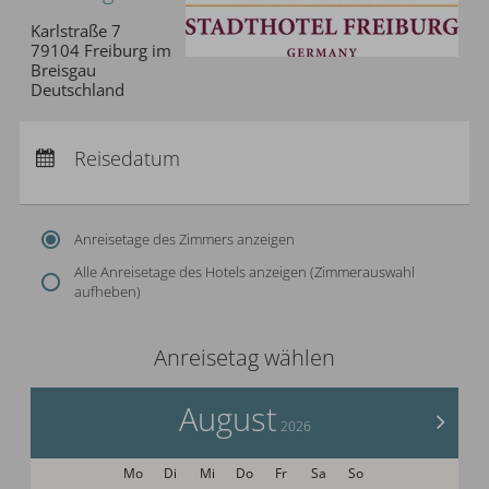
Karlstraße 7
79104 Freiburg im
Breisgau
Deutschland
Anreise:
keine Auswahl
Abreise:
Reisedatum
keine Auswahl
Übernachtungen:
0
Anreisetage des Zimmers anzeigen
Alle Anreisetage des Hotels anzeigen (Zimmerauswahl
aufheben)
Anreisetag wählen
August
>
2026
Mo
Di
Mi
Do
Fr
Sa
So