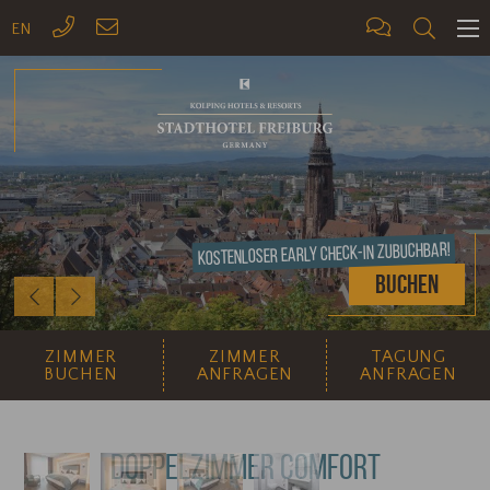
EN
ME
Kostenloser Early Check-In zubuchbar!
Buchen
Previous
Next
ZIMMER
ZIMMER
TAGUNG
BUCHEN
ANFRAGEN
ANFRAGEN
DOPPELZIMMER COMFORT