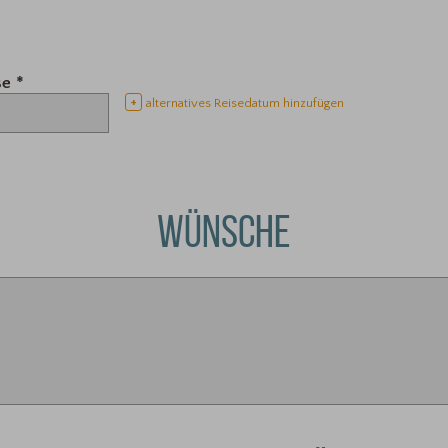
se
*
+
alternatives Reisedatum hinzufügen
WÜNSCHE