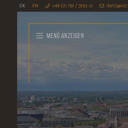
DE
EN
+49 (0) 761 / 3193-0
INFO@HOT
MENÜ
ANZEIGEN