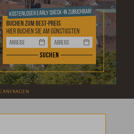
Kostenloser Early Check-In zubuchbar!
Buchen
zum Best-Preis
Hier buchen Sie am günstigsten
Suchen
G ANFRAGEN