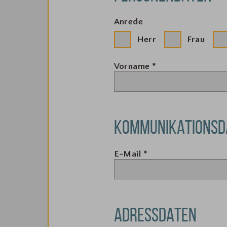
Anrede
Herr
Frau
Vorname
*
KOMMUNIKATIONSD
E-Mail
*
ADRESSDATEN